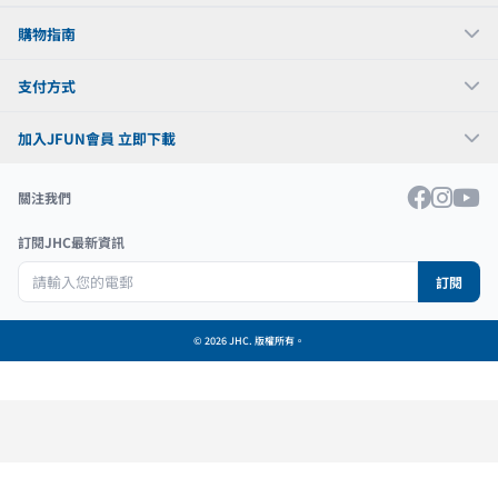
購物指南
支付方式
加入JFUN會員 立即下載
關注我們
訂閱JHC最新資訊
訂閱
© 2026 JHC. 版權所有。