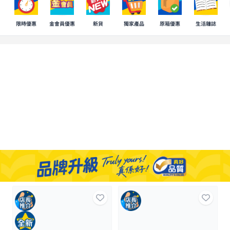
限時優惠
金會員優惠
新貨
獨家產品
原箱優惠
生活雜誌