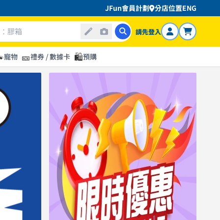
JFun會員計劃
分店位置
ENG
請先登入

🎫
🛍️
寵物
禮券 / 數據卡
預購