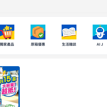
獨家產品
原箱優惠
生活雜誌
AI J