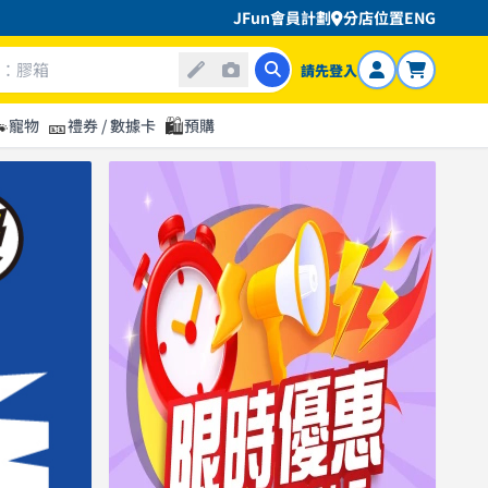
JFun會員計劃
分店位置
ENG
請先登入

🎫
🛍️
寵物
禮券 / 數據卡
預購