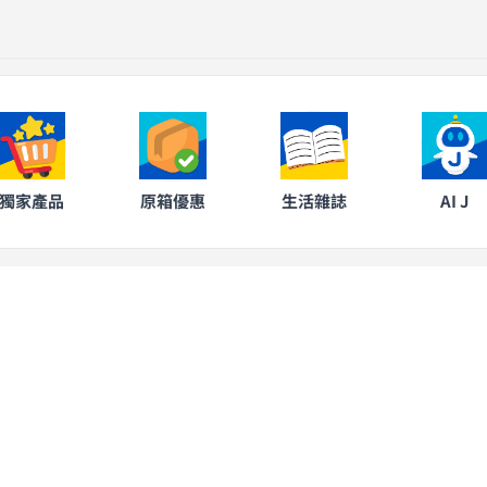
獨家產品
原箱優惠
生活雜誌
AI J