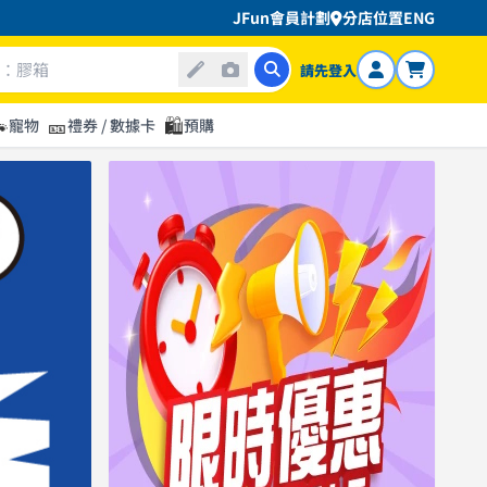
JFun會員計劃
分店位置
ENG
請先登入

🎫
🛍️
寵物
禮券 / 數據卡
預購