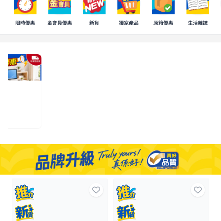
限時優惠
金會員優惠
新貨
獨家產品
原箱優惠
生活雜誌