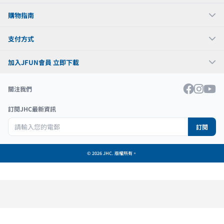
購物指南
支付方式
加入JFUN會員 立即下載
關注我們
訂閱JHC最新資訊
訂閱
© 2026 JHC. 版權所有。