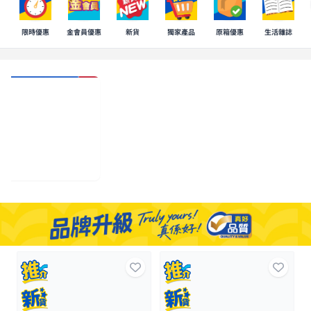
限時優惠
金會員優惠
新貨
獨家產品
原箱優惠
生活雜誌