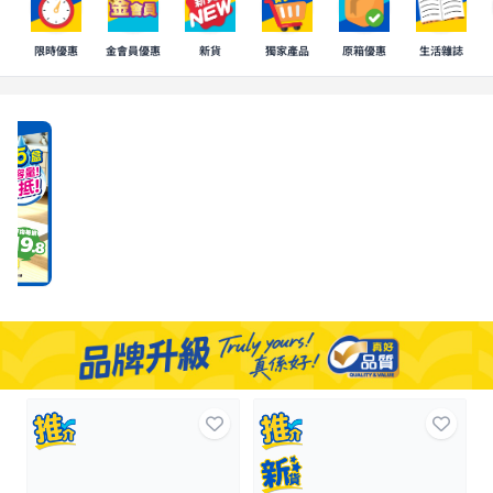
限時優惠
金會員優惠
新貨
獨家產品
原箱優惠
生活雜誌