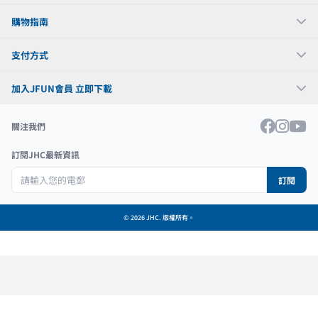
購物指南
支付方式
加入JFUN會員 立即下載
關注我們
訂閱JHC最新資訊
訂閱
© 2026 JHC. 版權所有。