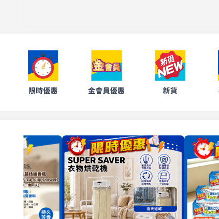
限時優惠
金會員優惠
新貨