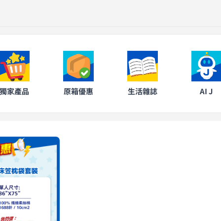
獨家產品
原箱優惠
生活雜誌
AI J