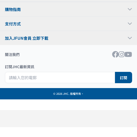
購物指南
支付方式
加入JFUN會員 立即下載
關注我們
訂閱JHC最新資訊
訂閱
© 2026 JHC. 版權所有。