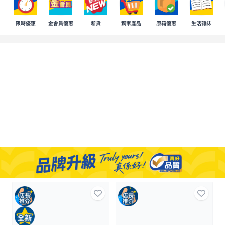
限時優惠
金會員優惠
新貨
獨家產品
原箱優惠
生活雜誌