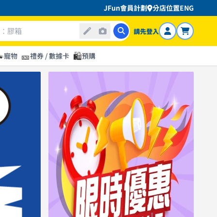
JFun會員計劃
分店位置
ENG
請先登入

🎫
🛍️
寵物
禮券 / 數據卡
預購