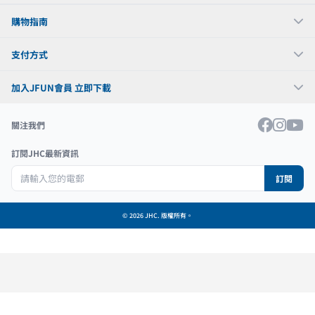
購物指南
支付方式
加入JFUN會員 立即下載
關注我們
訂閱JHC最新資訊
訂閱
© 2026 JHC. 版權所有。