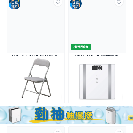
⚡️即時門店取
JAPAN HOME-靠背摺椅-
JAPAN HOME-玻璃面體
卡其
重脂肪磅
$175.0
$99.9
全場買4送1(共選5件商品)
全場買4送1(共選5件商品)