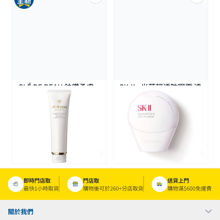
CLÉ DE PEAU 鉑鑽柔膚
SK-II - 光蘊輕透防曬霜 透
潔面泡沫 125ML
明色 SPF 50+ PA ++++
30G
$480.0
$490.0
即時門店取
門店取
送貨上門
最快1小時取貨
購物後可於260+分店取貨
購物滿$600免運費
關於我們