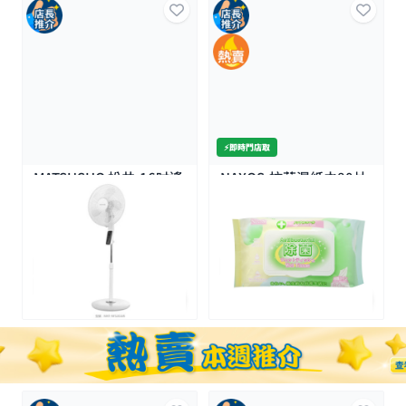
⚡️即時門店取
MATSUSHO 松井-16吋遙
NAXOS-抗菌濕紙巾80片
控座地扇
27K+
$389.0
$9.0
$439.0
特價
全場買4送1(共選5件商品)
全場買4送1(共選5件商品)