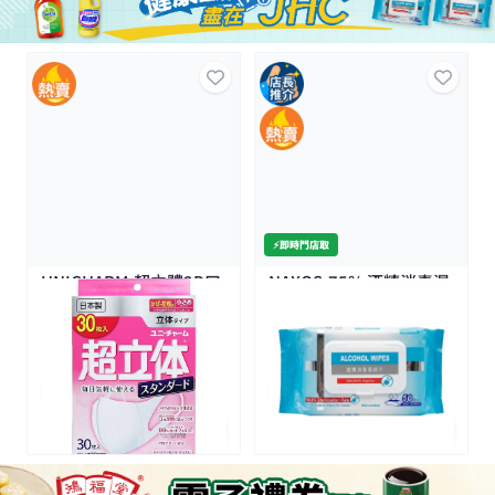
⚡️即時門店取
UNICHARM-超立體3D口
NAXOS-75% 酒精消毒濕
罩(小) 30片
紙巾50片
14K+
8K+
$45.0
$12.0
全場買4送1(共選5件商品)
全場買4送1(共選5件商品)