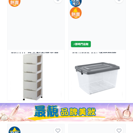
⚡️即時門店取
TENMA-日本製有轆五層
EZ KEEP-52L透明膠箱
收納柜 - 杏色
23K+
$399.0
$79.9
$529.0
特價
2件價 $139/2
全場買4送1(共選5件商品)
全場買4送1(共選5件商品)