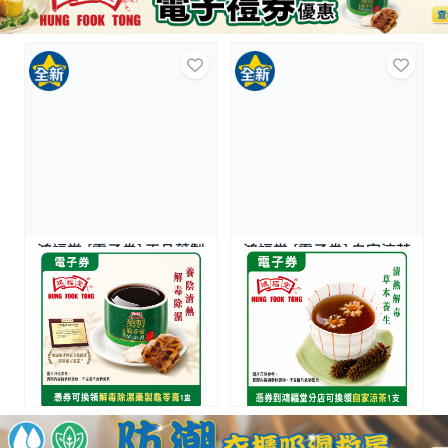
鴻福堂-[電子券] 正品藥製
鴻福堂-[電子券] 自家涼茶
龜苓膏電子禮券 (1張)
電子禮券 (1張)
$60.0
$30.0
$75/3張
$57/3張