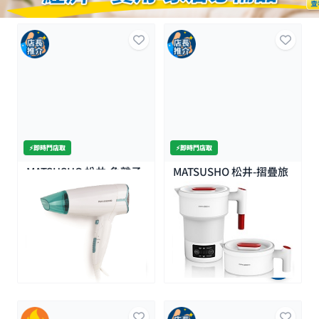
⚡️即時門店取
⚡️即時門店取
MATSUSHO 松井-負離子
MATSUSHO 松井-摺疊旅
護髮風筒1600W
行電熱水壺-600ML
$179.0
$120.0
$199.0
全場買4送1(共選5件商品)
特價
全場買4送1(共選5件商品)