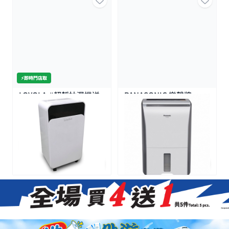
⚡️即時門店取
LOYOLA-#超靜抽濕機送
PANASONIC 樂聲牌-
冷觸媒活性碳濾網12L (2
ECONAVI 智慧節能抗敏
級能效6.5L)
抽濕機(23L)
$2099.0
$5380.0
全場買4送1(共選5件商品)
全場買4送1(共選5件商品)