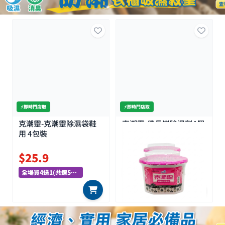
⚡️即時門店取
⚡️即時門店取
克潮靈-克潮靈除濕袋鞋
克潮靈-備長炭除濕劑4個
用 4包裝
庄 400MLx4PCS
500+
$25.9
$29.9
全場買4送1(共選5件商品)
全場買4送1(共選5件商品)