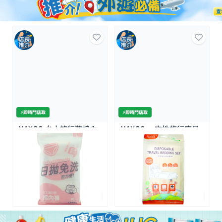
⚡️即時門店取
⚡️即時門店取
NAXOS-女士旅行裝棉內
NAXOS-一次性旅行床品
褲 (大碼) 5條裝
套裝(雙人4件套)
$19.9
$19.9
$35/2件
全場買4送1(共選5件商品)
全場買4送1(共選5件商品)