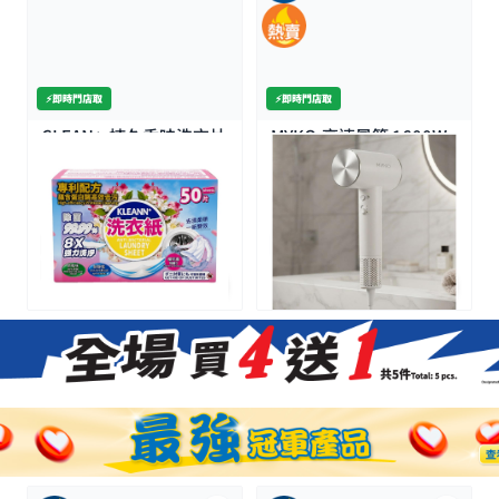
⚡️即時門店取
⚡️即時門店取
CLEAN+-持久香味洗衣片
MYKO-高速風筒 1600W
35片裝
$35.0
$120.0
$39.9
$299.0
特價
特價
全場買4送1(共選5件商品)