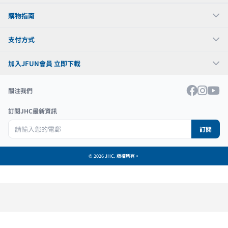
購物指南
支付方式
加入JFUN會員 立即下載
關注我們
訂閱JHC最新資訊
訂閱
© 2026 JHC. 版權所有。