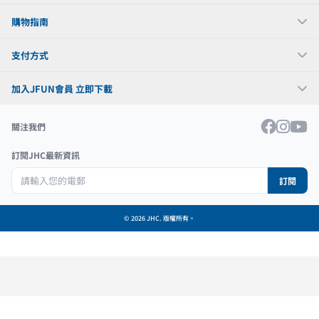
購物指南
支付方式
加入JFUN會員 立即下載
關注我們
訂閱JHC最新資訊
訂閱
© 2026 JHC. 版權所有。