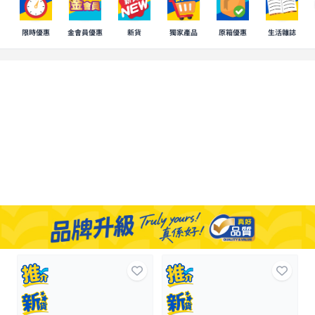
限時優惠
金會員優惠
新貨
獨家產品
原箱優惠
生活雜誌