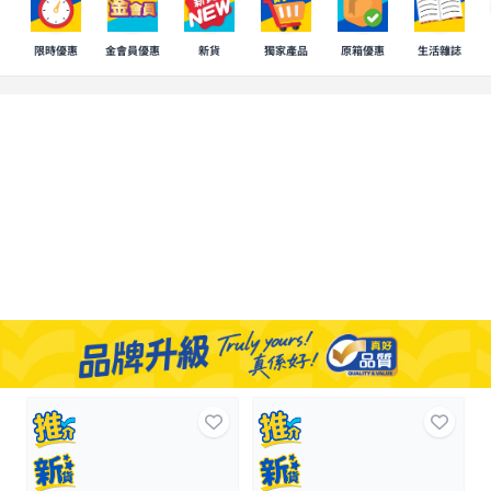
限時優惠
金會員優惠
新貨
獨家產品
原箱優惠
生活雜誌