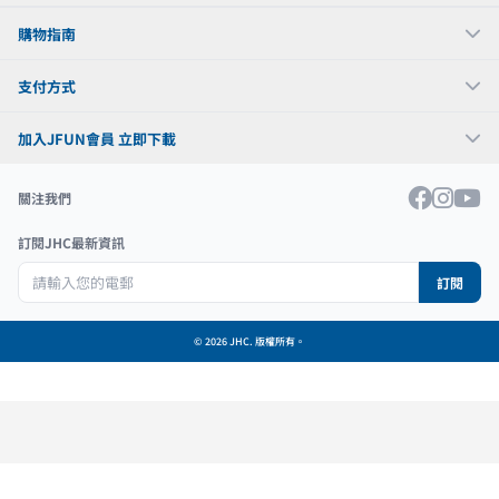
購物指南
支付方式
加入JFUN會員 立即下載
關注我們
訂閱JHC最新資訊
訂閱
© 2026 JHC. 版權所有。