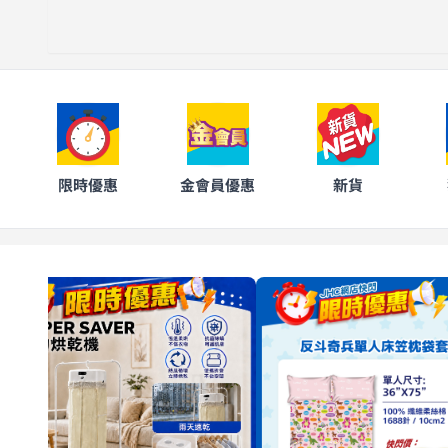
限時優惠
金會員優惠
新貨