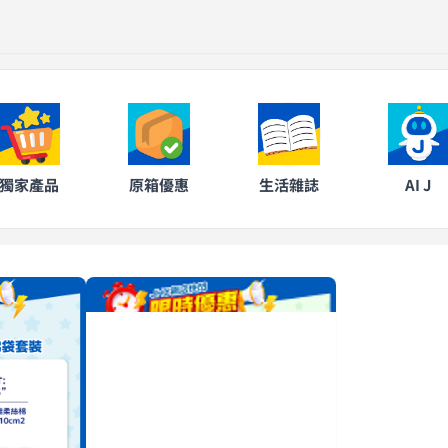
獨家產品
原箱優惠
生活雜誌
AI J