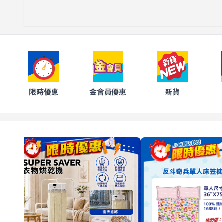
限時優惠
金會員優惠
新貨