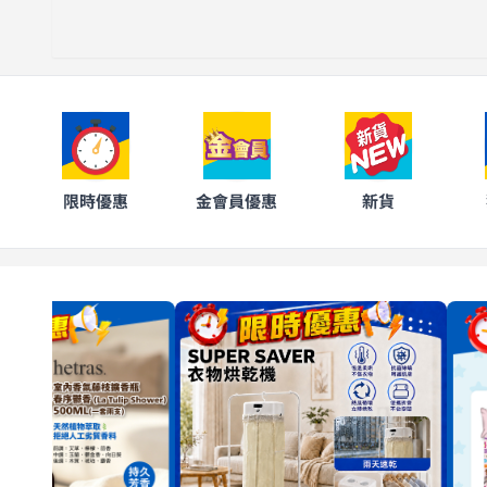
限時優惠
金會員優惠
新貨