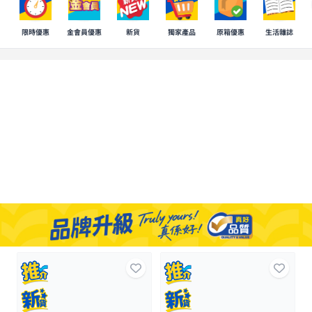
限時優惠
金會員優惠
新貨
獨家產品
原箱優惠
生活雜誌