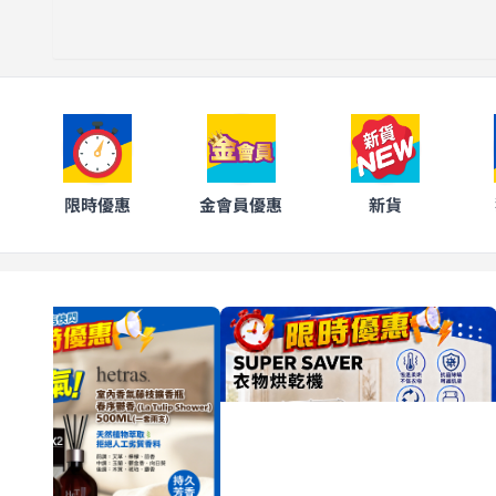
限時優惠
金會員優惠
新貨