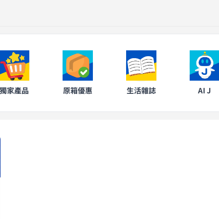
獨家產品
原箱優惠
生活雜誌
AI J