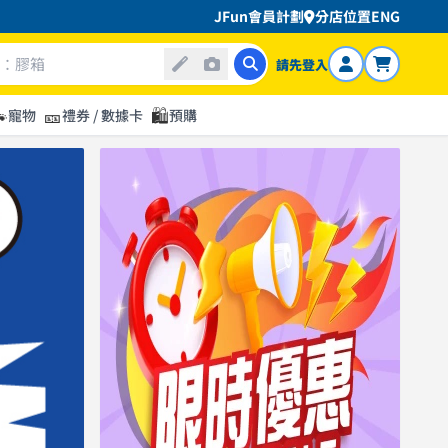
JFun會員計劃
分店位置
ENG
請先登入

🎫
🛍️
寵物
禮券 / 數據卡
預購