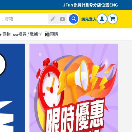
JFun會員計劃
分店位置
ENG
請先登入

🎫
🛍️
寵物
禮券 / 數據卡
預購