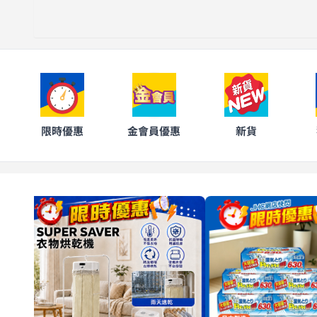
限時優惠
金會員優惠
新貨