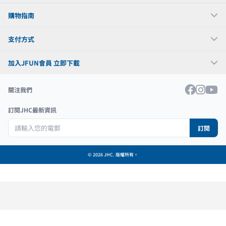
購物指南
支付方式
加入JFUN會員 立即下載
關注我們
訂閱JHC最新資訊
訂閱
© 2026 JHC. 版權所有。