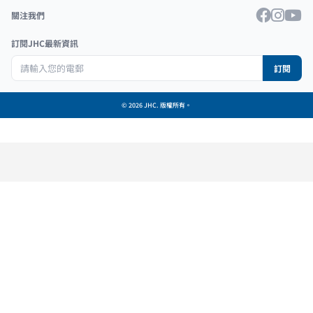
關注我們
訂閱JHC最新資訊
訂閱
© 2026 JHC. 版權所有。