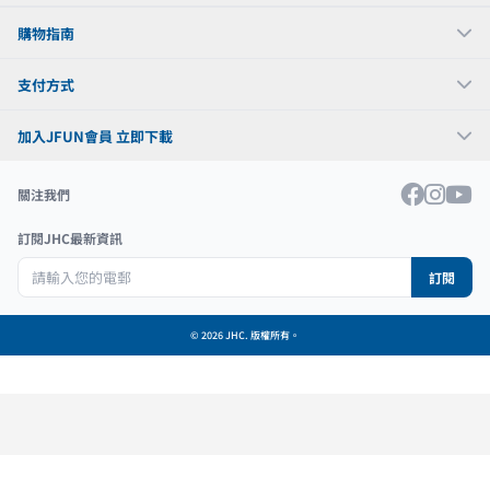
購物指南
支付方式
加入JFUN會員 立即下載
關注我們
訂閱JHC最新資訊
訂閱
© 2026 JHC. 版權所有。