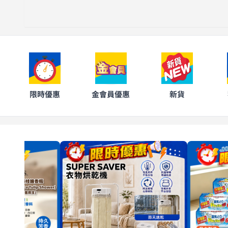
限時優惠
金會員優惠
新貨