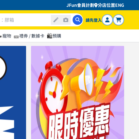
JFun會員計劃
分店位置
ENG
請先登入

🎫
🛍️
寵物
禮券 / 數據卡
預購