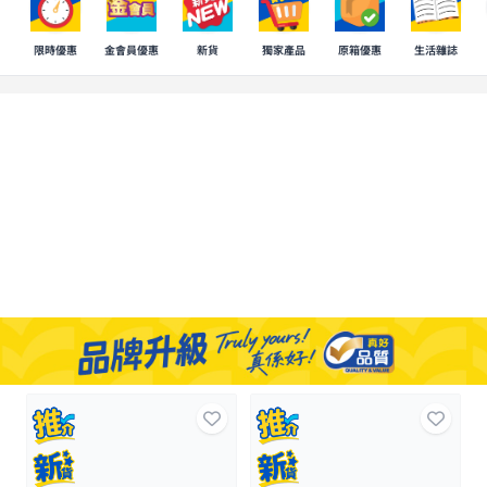
限時優惠
金會員優惠
新貨
獨家產品
原箱優惠
生活雜誌