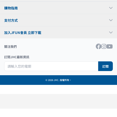
購物指南
支付方式
加入JFUN會員 立即下載
關注我們
訂閱JHC最新資訊
訂閱
© 2026 JHC. 版權所有。