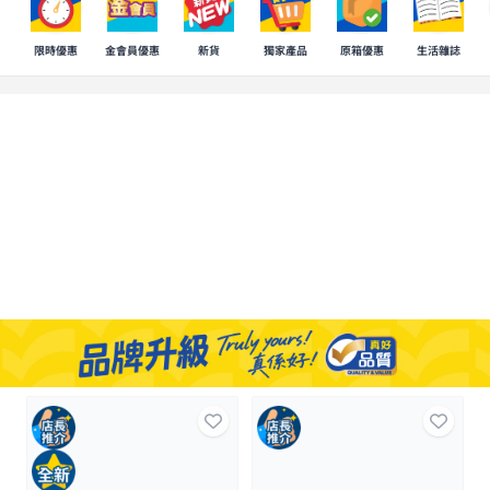
限時優惠
金會員優惠
新貨
獨家產品
原箱優惠
生活雜誌