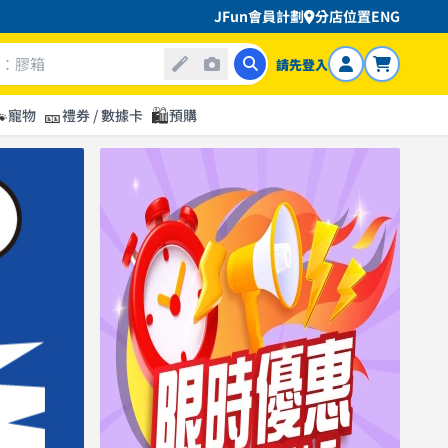
JFun會員計劃
分店位置
ENG
請先登入

🎫
🛍️
寵物
禮券 / 數據卡
預購