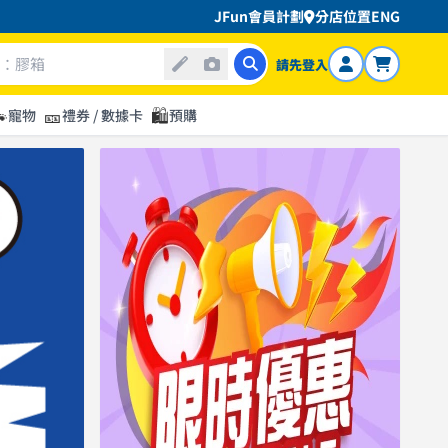
JFun會員計劃
分店位置
ENG
請先登入

🎫
🛍️
寵物
禮券 / 數據卡
預購