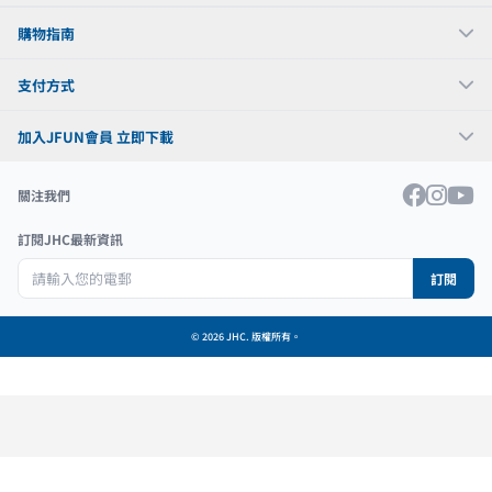
購物指南
支付方式
加入JFUN會員 立即下載
關注我們
訂閱JHC最新資訊
訂閱
© 2026 JHC. 版權所有。